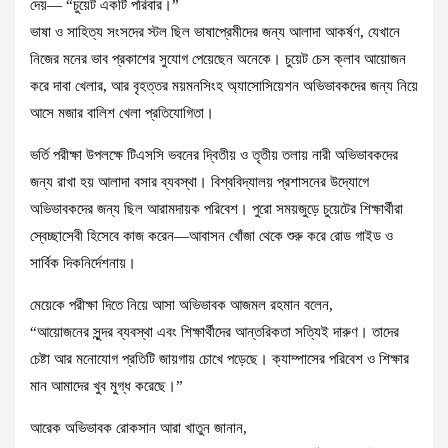
দেয়— “চুয়েট একটি পরিবার।”
ভাষা ও সাহিত্য সংসদের স্টল ছিল ভাষাপ্রেমীদের জন্য আলাদা আকর্ষণ, যেখানে
নিজের মনের ভাব প্রকাশের সুযোগ পেয়েছেন অনেকে। চুয়েট চেস ক্লাব আয়োজন
করে দাবা খেলার, আর বৃহত্তর ময়মনসিংহ অ্যাসোসিয়েশন অভিভাবকদের জন্য নিয়ে
আসে মজার বালিশ খেলা প্রতিযোগিতা।
ভর্তি পরীক্ষা উপলক্ষে টিএসসি ভবনের দ্বিতীয় ও তৃতীয় তলায় নারী অভিভাবকদের
জন্য রাখা হয় আলাদা বসার ব্যবস্থা। বিশ্ববিদ্যালয় প্রশাসনের উদ্যোগে
অভিভাবকদের জন্য ছিল আরামদায়ক পরিবেশ। পুরো সময়জুড়ে চুয়েটের শিক্ষার্থীরা
স্বেচ্ছাসেবী হিসেবে কাজ করেন—আবাসন খোঁজা থেকে শুরু করে রোড গাইড ও
সার্বিক দিকনির্দেশনায়।
মেয়েকে পরীক্ষা দিতে নিয়ে আসা অভিভাবক আজমল রহমান বলেন,
“আয়োজনের সুন্দর ব্যবস্থা এবং শিক্ষার্থীদের আন্তরিকতা সত্যিই দারুণ। তাদের
চেষ্টা আর মনোযোগ প্রতিটি জায়গায় চোখে পড়েছে। ক্যাম্পাসের পরিবেশ ও শিক্ষার
মান আমাদের খুব মুগ্ধ করেছে।”
আরেক অভিভাবক রোকসান আরা খাতুন জানান,