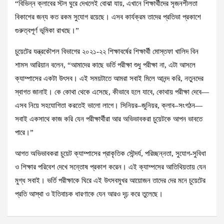
“বিভিন্ন ক্লাবের স্টল ঘুরে দেখলেই বোঝা যায়, এখানে শিক্ষার্থীদের সৃজনশীলতা
বিকাশের জন্য কত রকম সুযোগ রয়েছে। এসব কার্যক্রম তাদের প্রতিভা প্রকাশে
গুরুত্বপূর্ণ ভূমিকা রাখছে।”
চুয়েটের যন্ত্রকৌশল বিভাগের ২০২১-২২ শিক্ষাবর্ষের শিক্ষার্থী মোস্তফা খালিদ বিন
শামস আরিয়ান বলেন, “আমাদের কাছে ভর্তি পরীক্ষা শুধু পরীক্ষা না, এটা আসলে
ক্যাম্পাসের একটা উৎসব। এই সময়টাতে আমরা সবাই মিলে আনন্দ করি, নতুনদের
স্বাগত জানাই। কে কোথা থেকে এসেছে, কীভাবে হলে যাবে, কোথায় পরীক্ষা দেবে—
এসব নিয়ে সহযোগিতা করতেই ভালো লাগে। সিনিয়র–জুনিয়র, ক্লাব–সংগঠন—
সবাই একসাথে কাজ করি যেন পরীক্ষার্থীরা আর অভিভাবকরা চুয়েটকে আপন ভাবতে
পারে।”
আগত অভিভাবকরা চুয়েট ক্যাম্পাসের প্রাকৃতিক সৌন্দর্য, পরিচ্ছন্নতা, সুযোগ-সুবিধা
ও শিক্ষার পরিবেশ দেখে সন্তোষ প্রকাশ করেন। এই ক্যাম্পসের আতিথিয়তায় যেন
মুগ্ধ সবাই। ভর্তি পরীক্ষাকে ঘিরে এই উৎসবমুখর আয়োজন তাদের দের মনে চুয়েটের
প্রতি আস্থা ও ইতিবাচক ধারণাকে যেন আরও দৃঢ় করে তুলেছে।