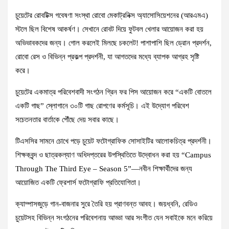
চুয়েটের রোবটিক্স গবেষণা সংস্থা রোবো মেকাট্রনিক্স অ্যাসোসিয়েশনের (আরএমএ)
স্টলে ছিল বিশেষ আকর্ষণ। সেখানে রোবট দিয়ে ফুটবল খেলার আয়োজন করা হয়
অভিভাবকদের জন্য। গোল করলেই মিলছে চকলেট! পাশাপাশি ছিল ড্রোন প্রদর্শন,
রোবো রেস ও বিভিন্ন প্রকল্প প্রদর্শনী, যা আগতদের মধ্যে ব্যাপক আগ্রহ সৃষ্টি
করে।
চুয়েটের একমাত্র পরিবেশবাদী সংগঠন গ্রিন ফর পিস আয়োজন করে “একটি বোতলে
একটি গাছ” স্লোগানে ৩০টি গাছ রোপণের কর্মসূচি। এই উদ্যোগ পরিবেশ
সচেতনতার বার্তাকে পৌঁছে দেয় সবার কাছে।
টিএসসির সামনে চোখে পড়ে চুয়েট ফটোগ্রাফিক সোসাইটির আলোকচিত্র প্রদর্শনী।
শিক্ষকবৃন্দ ও ছাত্রকল্যাণ অধিদপ্তরের উপস্থিতিতে উদ্বোধন করা হয় “Campus
Through The Third Eye – Season 5”—নবীন শিক্ষার্থীদের জন্য
আয়োজিত একটি ফ্রেশার্স ফটোগ্রাফি প্রতিযোগিতা।
ক্যাম্পাসজুড়ে গান-বাজনার সুরে তৈরি হয় প্রাণবন্ত আবহ। জয়ধ্বনি, রেডিও
চুয়েটসহ বিভিন্ন সংগঠনের পরিবেশনায় আড্ডা আর সংগীত যেন সবাইকে মনে করিয়ে