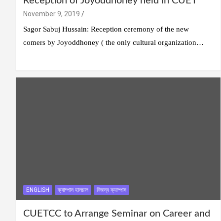
Reception of Joyoddhoney held in CUET
November 9, 2019
Sagor Sabuj Hussain: Reception ceremony of the new
comers by Joyoddhoney ( the only cultural organization…
ENGLISH
ক্যাম্পাস হালচাল
নিজস্ব ক্যাম্পাস
CUETCC to Arrange Seminar on Career and