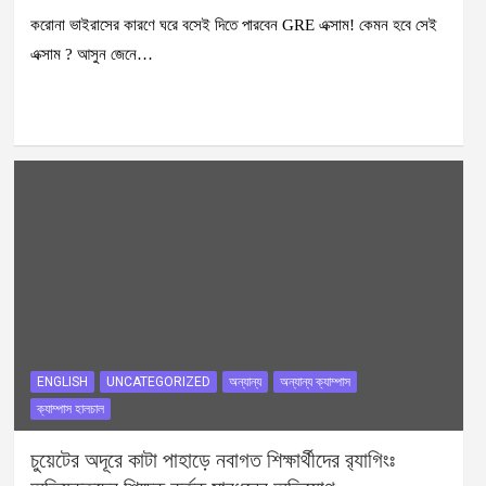
করোনা ভাইরাসের কারণে ঘরে বসেই দিতে পারবেন GRE এক্সাম! কেমন হবে সেই
এক্সাম ? আসুন জেনে…
ENGLISH
UNCATEGORIZED
অন্যান্য
অন্যান্য ক্যাম্পাস
ক্যাম্পাস হালচাল
চুয়েটের অদূরে কাটা পাহাড়ে নবাগত শিক্ষার্থীদের র‍্যাগিংঃ