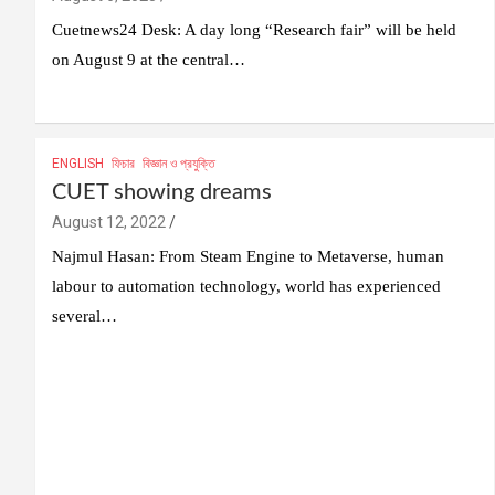
Cuetnews24 Desk: A day long “Research fair” will be held
on August 9 at the central…
ENGLISH
ফিচার
বিজ্ঞান ও প্রযুক্তি
CUET showing dreams
August 12, 2022
Najmul Hasan: From Steam Engine to Metaverse, human
labour to automation technology, world has experienced
several…