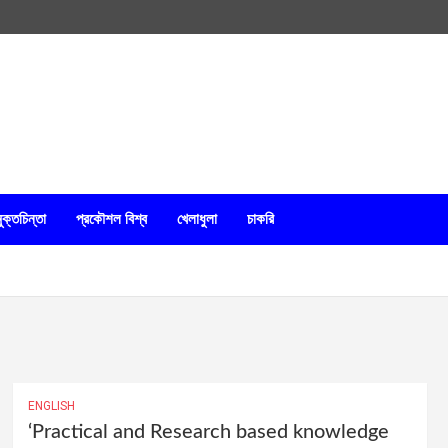
ুক্তচিন্তা
প্রকৌশল বিশ্ব
খেলাধুলা
চাকরি
ENGLISH
‘Practical and Research based knowledge