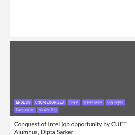
ENGLISH
UNCATEGORIZED
অন্যান্য
ক্যাম্পাস হালচাল
তথ্য প্রযুক্তি
নিজস্ব ক্যাম্পাস
প্রকৌশল বিশ্ব
Conquest of Intel job opportunity by CUET
Alumnus, Dipta Sarker