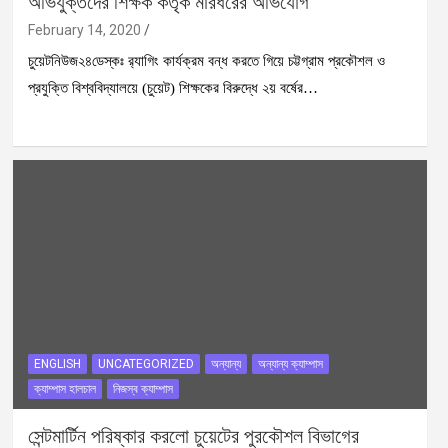
অভিযুক্তদের শিক্ষক কর্তৃক মারধরের অভিযোগ
February 14, 2020
চুয়েটনিউজ২৪ডেস্কঃ র‍্যাগিং কার্যক্রম বন্ধ করতে গিয়ে চট্টগ্রাম প্রকৌশল ও
প্রযুক্তি বিশ্ববিদ্যালয়ে (চুয়েট) শিক্ষকের বিরুদ্ধে ২য় বর্ষের…
ENGLISH
UNCATEGORIZED
অন্যান্য
অন্যান্য ক্যাম্পাস
ক্যাম্পাস হালচাল
নিজস্ব ক্যাম্পাস
সেন্টমার্টিন পরিষ্কার করলো চুয়েটের পুরকৌশল বিভাগের