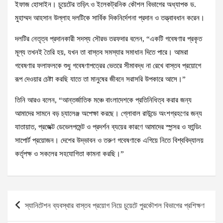
ইফাজ হোসাইন। চুয়েটের তড়িৎ ও ইলেকট্রনিক কৌশল বিভাগের অধ্যাপক ড.
মুহাম্মদ আহসান উল্লাহ দলটিকে সার্বিক দিকনির্দেশনা প্রদান ও তত্ত্বাবধান করেন।
দলটির নেতৃত্ব প্রদানকারী সদস্য সৌরভ তরফদার বলেন, “একটি গবেষণার প্রকৃত
মূল্য তখনই তৈরি হয়, যখন তা বাস্তব সমস্যার সমাধান দিতে পারে। আমরা
গবেষণার ফলাফলকে শুধু গবেষণাপত্রের ভেতরে সীমাবদ্ধ না রেখে বাস্তব প্রয়োগে
রূপ দেওয়ার চেষ্টা করছি যাতে তা মানুষের জীবনে সরাসরি উপকারে আসে।”
তিনি আরও বলেন, “আন্তর্জাতিক মঞ্চে বাংলাদেশকে প্রতিনিধিত্ব করার জন্য
আমাদের সামনে বড় চ্যালেঞ্জ অপেক্ষা করছে। গ্লোবাল রাউন্ডে অংশগ্রহণের জন্য
যাতায়াত, প্রজেক্ট ডেভেলপমেন্ট ও প্রদর্শন ব্যয়ের কারণে আমাদের স্পন্সর ও ফান্ডিং
সাপোর্ট প্রয়োজন। দেশের উদ্ভাবন ও তরুণ গবেষণাকে এগিয়ে নিতে বিশ্ববিদ্যালয়
কর্তৃপক্ষ ও সকলের সহযোগিতা কামনা করছি।”
Post
স্যানিটেশন ব্যবস্থার বাস্তব প্রয়োগ নিয়ে চুয়েটে পুরকৌশল বিভাগের প্রশিক্ষণ
navigation