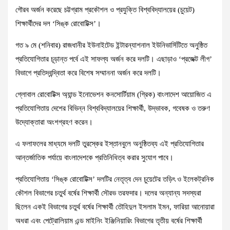
গৌরব অর্জন করেছে চট্টগ্রাম প্রকৌশল ও প্রযুক্তি বিশ্ববিদ্যালয়ের (চুয়েট)
শিক্ষার্থীদের দল ‘সিঙ্ক রোবোটিক্স’।
গত ৯ মে (শনিবার) রাজধানীর ইউনাইটেড ইন্টারন্যাশনাল ইউনিভার্সিটিতে অনুষ্ঠিত
প্রতিযোগিতার চূড়ান্ত পর্বে এই সাফল্য অর্জন করে দলটি। এছাড়াও ‘প্রজেক্ট লীগ’
বিভাগে প্রতিদ্বন্দ্বিতা করে বিশেষ সম্মাননা অর্জন করে দলটি।
গ্লোবাল রোবোটিক্স অ্যান্ড ইনোভেশন কনসোর্টিয়াম (গ্রিক) বাংলাদেশ আয়োজিত এ
প্রতিযোগিতায় দেশের বিভিন্ন বিশ্ববিদ্যালয়ের শিক্ষার্থী, উদ্ভাবক, গবেষক ও তরুণ
উদ্যোক্তারা অংশগ্রহণ করেন।
এ ফলাফলের মাধ্যমে দলটি তুরস্কের ইস্তানবুলে অনুষ্ঠিতব্য এই প্রতিযোগিতার
আন্তর্জাতিক পর্যায়ে বাংলাদেশকে প্রতিনিধিত্ব করার সুযোগ পাবে।
প্রতিযোগিতায় ‘সিঙ্ক রোবোটিক্স’ দলটির নেতৃত্ব দেন চুয়েটের তড়িৎ ও ইলেকট্রনিক
কৌশল বিভাগের চতুর্থ বর্ষের শিক্ষার্থী সৌরভ তরফদার। দলের অন্যান্য সদস্যরা
ছিলেন একই বিভাগের চতুর্থ বর্ষের শিক্ষার্থী তৌহিদুল ইসলাম ইমন, ফারিয়া আনোয়ারা
অধরা এবং পেট্রোলিয়াম এন্ড মাইনিং ইঞ্জিনিয়ারিং বিভাগের তৃতীয় বর্ষের শিক্ষার্থী