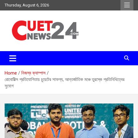
Skip
Thursday, August 6, 2026
to
content
সময়ের দাবিতে, সময়ের সাথে
চুয়েট নিউজ২৪
Home
নিজস্ব ক্যাম্পাস
রোবোটিক্স প্রতিযোগিতায় চুয়েটের সাফল্য, আন্তর্জাতিক মঞ্চে তুরস্কে প্রতিনিধিত্বের
সুযোগ