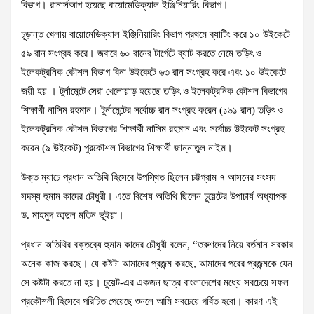
বিভাগ। রানার্সআপ হয়েছে বায়োমেডিক্যাল ইঞ্জিনিয়ারিং বিভাগ।
চূড়ান্ত খেলায় বায়োমেডিক্যাল ইঞ্জিনিয়ারিং বিভাগ প্রথমে ব্যাটিং করে ১০ উইকেটে
৫৯ রান সংগ্রহ করে। জবাবে ৬০ রানের টার্গেটে ব্যাট করতে নেমে তড়িৎ ও
ইলেকট্রনিক কৌশল বিভাগ বিনা উইকেটে ৬৩ রান সংগ্রহ করে এবং ১০ উইকেটে
জয়ী হয় । টুর্নামেন্টে সেরা খেলোয়াড় হয়েছে তড়িৎ ও ইলেকট্রনিক কৌশল বিভাগের
শিক্ষার্থী নাসিম রহমান। টুর্নামেন্টের সর্বোচ্চ রান সংগ্রহ করেন (১৯১ রান) তড়িৎ ও
ইলেকট্রনিক কৌশল বিভাগের শিক্ষার্থী নাসিম রহমান এবং সর্বোচ্চ উইকেট সংগ্রহ
করেন (৯ উইকেট) পুরকৌশল বিভাগের শিক্ষার্থী জান্নাতুল নাইম।
উক্ত ম্যাচে প্রধান অতিথি হিসেবে উপস্থিত ছিলেন চট্টগ্রাম ৭ আসনের সংসদ
সদস্য হুমাম কাদের চৌধুরী। এতে বিশেষ অতিথি ছিলেন চুয়েটের উপাচার্য অধ্যাপক
ড. মাহমুদ আব্দুল মতিন ভূইয়া।
প্রধান অতিথির বক্তব্যে হুমাম কাদের চৌধুরী বলেন, “তরুণদের নিয়ে বর্তমান সরকার
অনেক কাজ করছে। যে কষ্টটা আমাদের প্রজন্ম করছে, আমাদের পরের প্রজন্মকে যেন
সে কষ্টটা করতে না হয়। চুয়েট-এর একজন ছাত্র বাংলাদেশের মধ্যে সবচেয়ে সফল
প্রকৌশলী হিসেবে পরিচিত পেয়েছে শুনলে আমি সবচেয়ে গর্বিত হবো। কারণ এই