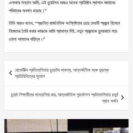
এলাকার সন্তান আমি, এই চুয়েটসহ আরও অনেক প্রতিষ্ঠান স্থাপনে আমাদের
পরিবারের অবদান রয়েছে।”
তিনি আরও বলেন, “প্রচলিত রাজনৈতিক সংশ্লিষ্টতার চেয়ে মেধাবী প্রজন্ম হিসেবে
নিজেদের তৈরি করার কাজকে আমি প্রাধান্য দিই, নতুন প্রজন্মকে সুন্দরভাবে গড়ে
তোলা আমাদের দায়িত্ব।”
Post
রোবোটিক্স প্রতিযোগিতায় চুয়েটের সাফল্য, আন্তর্জাতিক মঞ্চে তুরস্কে
navigation
প্রতিনিধিত্বের সুযোগ
চুয়েট শিক্ষার্থীদের মালয়েশিয়া জয়, আন্তর্জাতিক পুরকৌশল প্রতিযোগিতায় চতুর্থ
স্থান অর্জন