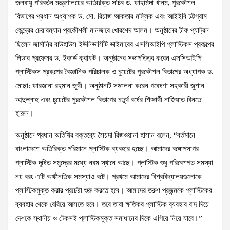
জলবায়ু পরিবর্তন মন্ত্রণালয়ের অতিরিক্ত সচিব ড. ফাহমিদা খানম, পুরকৌশল
বিভাগের প্রধান অধ্যাপক ড. মো. রিয়াজ আকতার মল্লিক এবং আইইবি চট্টগ্রাম
কেন্দ্রের চেয়ারম্যান প্রকৌশলী মানজারে খোরশেদ আলম। অনুষ্ঠানের চীফ প্যাট্রন
ছিলেন জার্মানির বাউহাউস ইউনিভার্সিটি ভাইমারের এসসিআইপি প্লাস্টিকস প্রকল্পের
লিডার প্রফেসর ড. ইকার্ড ক্রাফট। অনুষ্ঠানের সভাপতিত্ব করেন এসসিআইপি
প্লাস্টিকস প্রকল্পের বৈজ্ঞানিক পরিচালক ও চুয়েটের পুরকৌশল বিভাগের অধ্যাপক ড.
মোছা: ফারজানা রহমান জুথী। অনুষ্ঠানটি সঞ্চালনা করেন গবেষণা সহকারী জুশান
আব্দুল্লাহ এবং চুয়েটের পুরকৌশল বিভাগের চতুর্থ বর্ষের শিক্ষার্থী নাজিয়াত বিনতে
হারুন।
অনুষ্ঠানে প্রধান অতিথির বক্তব্যে সৈয়দা রিজওয়ানা হাসান বলেন, “বর্তমানে
বাংলাদেশে অতিরিক্ত পরিমানে প্লাস্টিক ব্যবহার হচ্ছে। আমাদের বঙ্গোপসাগর
প্লাস্টিক দূষিত সমুদ্রের মধ্যে নবম স্থানে আছে। প্লাস্টিক শুধু পরিবেশগত সমস্যা
নয় বরং এটি অর্থনৈতিক সমস্যাও বটে। প্রথমে আমাদের বিশ্ববিদ্যালয়গুলোকে
প্লাস্টিকমুক্ত করার প্রচেষ্টা শুরু করতে হবে। আমাদের তরুণ প্রজন্মকে প্লাস্টিকের
ব্যবহার থেকে বেরিয়ে আসতে হবে। তবে তারা ক্ষতিকর প্লাস্টিক ব্যবহার বাদ দিয়ে
দেশকে স্থানীয় ও টেকসই প্লাস্টিকমুক্ত সমাধানের দিকে এগিয়ে নিয়ে যাবে।”