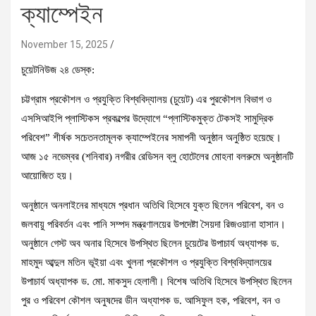
ক্যাম্পেইন
November 15, 2025
চুয়েটনিউজ ২৪ ডেস্ক:
চট্টগ্রাম প্রকৌশল ও প্রযুক্তি বিশ্ববিদ্যালয় (চুয়েট) এর পুরকৌশল বিভাগ ও
এসসিআইপি প্লাস্টিকস প্রকল্পের উদ্যোগে “প্লাস্টিকমুক্ত টেকসই সামুদ্রিক
পরিবেশ” শীর্ষক সচেতনতামূলক ক্যাম্পেইনের সমাপনী অনুষ্ঠান অনুষ্ঠিত হয়েছে।
আজ ১৫ নভেম্বর (শনিবার) নগরীর রেডিসন ব্লু হোটেলের মোহনা বলরুমে অনুষ্ঠানটি
আয়োজিত হয়।
অনুষ্ঠানে অনলাইনের মাধ্যমে প্রধান অতিথি হিসেবে যুক্ত ছিলেন পরিবেশ, বন ও
জলবায়ু পরিবর্তন এবং পানি সম্পদ মন্ত্রণালয়ের উপদেষ্টা সৈয়দা রিজওয়ানা হাসান।
অনুষ্ঠানে গেস্ট অব অনার হিসেবে উপস্থিত ছিলেন চুয়েটের উপাচার্য অধ্যাপক ড.
মাহমুদ আব্দুল মতিন ভূইয়া এবং খুলনা প্রকৌশল ও প্রযুক্তি বিশ্ববিদ্যালয়ের
উপাচার্য অধ্যাপক ড. মো. মাকসুদ হেলালী। বিশেষ অতিথি হিসেবে উপস্থিত ছিলেন
পুর ও পরিবেশ কৌশল অনুষদের ডীন অধ্যাপক ড. আসিফুল হক, পরিবেশ, বন ও