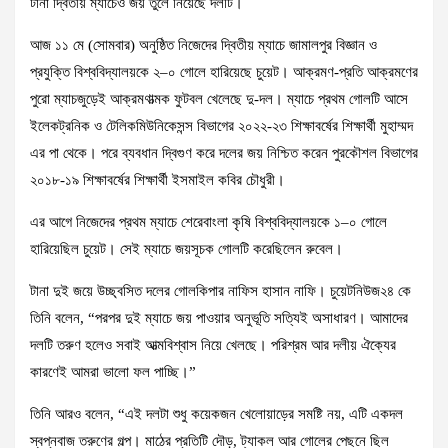
টানা দ্বিতীয় ম্যাচেও জয় তুলে নিয়েছে দলটি।
আজ ১১ মে (সোমবার) অনুষ্ঠিত নিজেদের দ্বিতীয় ম্যাচে জামালপুর বিজ্ঞান ও
প্রযুক্তি বিশ্ববিদ্যালয়কে ২–০ গোলে হারিয়েছে চুয়েট। আক্রমণ-প্রতি আক্রমণের
পুরো ম্যাচজুড়েই আক্রমণাত্মক ফুটবল খেলেছে দু-দল। ম্যাচে প্রথম গোলটি আসে
ইলেকট্রনিক ও টেলিকমিউনিকেসন্স বিভাগের ২০২২-২৩ শিক্ষাবর্ষের শিক্ষার্থী মুহাম্মদ
এর পা থেকে। পরে ব্যবধান দ্বিগুণ করে দলের জয় নিশ্চিত করেন পুরকৌশল বিভাগের
২০১৮-১৯ শিক্ষাবর্ষের শিক্ষার্থী ইসমাইল কবির চৌধুরী।
এর আগে নিজেদের প্রথম ম্যাচে শেরেবাংলা কৃষি বিশ্ববিদ্যালয়কে ১–০ গোলে
হারিয়েছিল চুয়েট। সেই ম্যাচে জয়সূচক গোলটি করেছিলেন রুবেল।
টানা দুই জয়ে উচ্ছ্বসিত দলের গোলকিপার নাফিস হাসান নাফি। চুয়েটনিউজ২৪ কে
তিনি বলেন, “পরপর দুই ম্যাচে জয় পাওয়ার অনুভূতি সত্যিই অসাধারণ। আমাদের
দলটি তরুণ হলেও সবাই আত্মবিশ্বাস নিয়ে খেলছে। পরিশ্রম আর দলীয় ঐক্যের
কারণেই আমরা ভালো ফল পাচ্ছি।”
তিনি আরও বলেন, “এই দলটা শুধু কয়েকজন খেলোয়াড়ের সমষ্টি নয়, এটি একদল
স্বপ্নবাজ তরুণের গল্প। মাঠের প্রতিটি দৌড়, ট্যাকল আর গোলের পেছনে ছিল