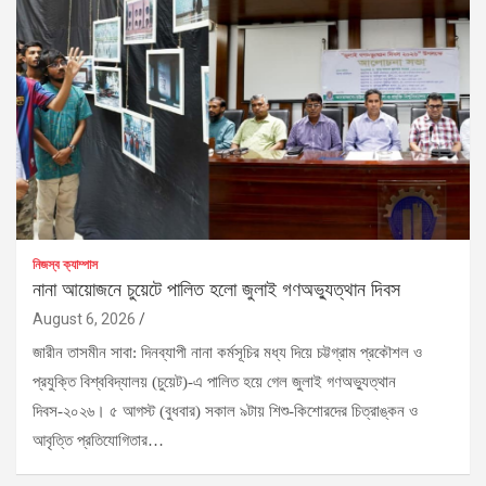
নিজস্ব ক্যাম্পাস
নানা আয়োজনে চুয়েটে পালিত হলো জুলাই গণঅভ্যুত্থান দিবস
August 6, 2026
জারীন তাসমীন সাবা: দিনব্যাপী নানা কর্মসূচির মধ্য দিয়ে চট্টগ্রাম প্রকৌশল ও
প্রযুক্তি বিশ্ববিদ্যালয় (চুয়েট)-এ পালিত হয়ে গেল জুলাই গণঅভ্যুত্থান
দিবস-২০২৬। ৫ আগস্ট (বুধবার) সকাল ৯টায় শিশু-কিশোরদের চিত্রাঙ্কন ও
আবৃত্তি প্রতিযোগিতার…