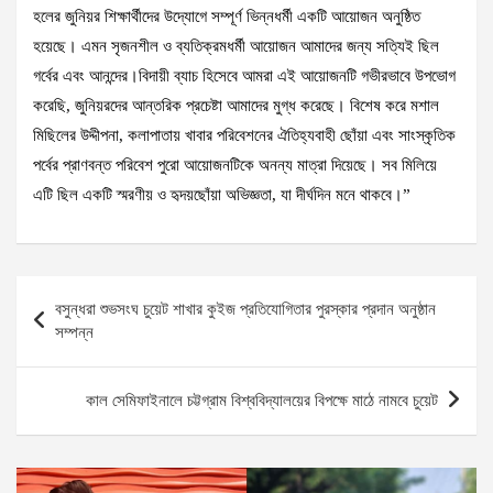
হলের জুনিয়র শিক্ষার্থীদের উদ্যোগে সম্পূর্ণ ভিন্নধর্মী একটি আয়োজন অনুষ্ঠিত
হয়েছে। এমন সৃজনশীল ও ব্যতিক্রমধর্মী আয়োজন আমাদের জন্য সত্যিই ছিল
গর্বের এবং আনন্দের।বিদায়ী ব্যাচ হিসেবে আমরা এই আয়োজনটি গভীরভাবে উপভোগ
করেছি, জুনিয়রদের আন্তরিক প্রচেষ্টা আমাদের মুগ্ধ করেছে। বিশেষ করে মশাল
মিছিলের উদ্দীপনা, কলাপাতায় খাবার পরিবেশনের ঐতিহ্যবাহী ছোঁয়া এবং সাংস্কৃতিক
পর্বের প্রাণবন্ত পরিবেশ পুরো আয়োজনটিকে অনন্য মাত্রা দিয়েছে। সব মিলিয়ে
এটি ছিল একটি স্মরণীয় ও হৃদয়ছোঁয়া অভিজ্ঞতা, যা দীর্ঘদিন মনে থাকবে।”
Post
বসুন্ধরা শুভসংঘ চুয়েট শাখার কুইজ প্রতিযোগিতার পুরস্কার প্রদান অনুষ্ঠান
navigation
সম্পন্ন
কাল সেমিফাইনালে চট্টগ্রাম বিশ্ববিদ্যালয়ের বিপক্ষে মাঠে নামবে চুয়েট