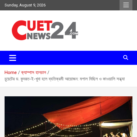
Skip
Sunday, August 9, 2026
to
content
সময়ের দাবিতে, সময়ের সাথে
চুয়েট নিউজ২৪
Home
ক্যাম্পাস হালচাল
চুয়েটের ড. কুদরত-ই-খুদা হলে ব্যতিক্রমী আয়োজন: মশাল মিছিল ও কাওয়ালি সন্ধ্যা