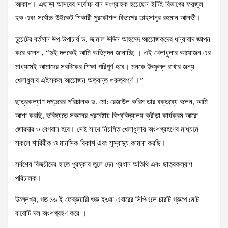
আকাশ। এছাড়া আসরের সর্বোচ্চ রান সংগ্রাহক হয়েছেন ইটিই বিভাগের ফয়জুল
হক এবং সর্বোচ্চ উইকেট শিকারী পুরকৌশল বিভাগের তাহসানুর রহমান আলভী।
চুয়েটের বর্তমান উপ-উপাচার্য ড. জামাল উদ্দিন আহমেদ আয়োজকদের ধন্যাবাদ জ্ঞাপন
করে বলেন , “দুই দলকেই আমি অভিনন্দন জানাচ্ছি । এই খেলাধুলার আয়োজন এর
মাধ্যমেই আমাদের সবদিকের শিক্ষা পরিপূর্ণ হবে। মনকে উৎফুল্ল রাখার জন্য
খেলাধুলার এইসকল আয়োজন অত্যন্ত গুরুত্বপূর্ণ ।”
ছাত্রকল্যাণ দপ্তরের পরিচালক ড. মো: রেজাউল করিম তার বক্তব্যে বলেন, আমি
আশা করছি, ভবিষ্যতে সকলের প্রচেষ্টায় বিশ্ববিদ্যালয় ক্রীড়া কার্যক্রম আরো
জোরদার ও বেগবান হবে। সেই সাথে নিয়মিত খেলাধুলায় অংশগ্রহণের মাধ্যমে
সকলে শারিরীক ও মানসিক বিকাশ এবং সুস্বাস্থ্য কামনা করছি।
সর্বশেষ বিজয়ীদের হাতে পুরষ্কার তুলে দেন প্রধান অতিথি এবং ছাত্রকল্যাণ
পরিচালক।
উল্লেখ্য, গত ১৬ ই ফেব্রুয়ারী শুরু হওয়া এবারের সিপিএলে চারটি গ্রুপে মোট
বারোটি দল অংশগ্রহণ করে ।