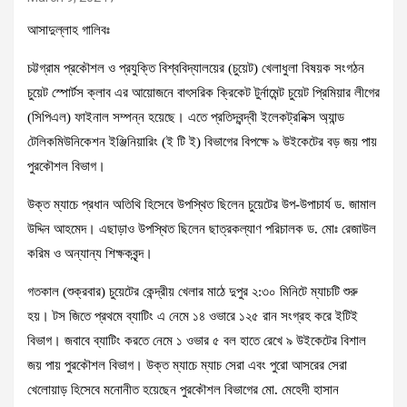
আসাদুল্লাহ গালিবঃ
চট্টগ্রাম প্রকৌশল ও প্রযুক্তি বিশ্ববিদ্যালয়ের (চুয়েট) খেলাধুলা বিষয়ক সংগঠন
চুয়েট স্পোর্টস ক্লাব এর আয়োজনে বাৎসরিক ক্রিকেট টুর্নামেন্ট চুয়েট প্রিমিয়ার লীগের
(সিপিএল) ফাইনাল সম্পন্ন হয়েছে। এতে প্রতিদ্বন্দ্বী ইলেকট্রনিক্স অ্যান্ড
টেলিকমিউনিকেশন ইঞ্জিনিয়ারিং (ই টি ই) বিভাগের বিপক্ষে ৯ উইকেটের বড় জয় পায়
পুরকৌশল বিভাগ।
উক্ত ম্যাচে প্রধান অতিথি হিসেবে উপস্থিত ছিলেন চুয়েটের উপ-উপাচার্য ড. জামাল
উদ্দিন আহমেদ। এছাড়াও উপস্থিত ছিলেন ছাত্রকল্যাণ পরিচালক ড. মোঃ রেজাউল
করিম ও অন্যান্য শিক্ষকবৃন্দ।
গতকাল (শুক্রবার) চুয়েটের কেন্দ্রীয় খেলার মাঠে দুপুর ২:৩০ মিনিটে ম্যাচটি শুরু
হয়। টস জিতে প্রথমে ব্যাটিং এ নেমে ১৪ ওভারে ১২৫ রান সংগ্রহ করে ইটিই
বিভাগ। জবাবে ব্যাটিং করতে নেমে ১ ওভার ৫ বল হাতে রেখে ৯ উইকেটের বিশাল
জয় পায় পুরকৌশল বিভাগ। উক্ত ম্যাচে ম্যাচ সেরা এবং পুরো আসরের সেরা
খেলোয়াড় হিসেবে মনোনীত হয়েছেন পুরকৌশল বিভাগের মো. মেহেদী হাসান