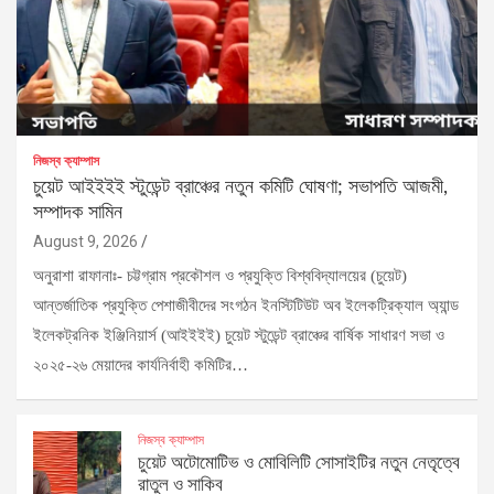
নিজস্ব ক্যাম্পাস
চুয়েট আইইইই স্টুডেন্ট ব্রাঞ্চের নতুন কমিটি ঘোষণা; সভাপতি আজমী,
সম্পাদক সামিন
August 9, 2026
অনুরাশা রাফানাঃ- চট্টগ্রাম প্রকৌশল ও প্রযুক্তি বিশ্ববিদ্যালয়ের (চুয়েট)
আন্তর্জাতিক প্রযুক্তি পেশাজীবীদের সংগঠন ইনস্টিটিউট অব ইলেকট্রিক্যাল অ্যান্ড
ইলেকট্রনিক ইঞ্জিনিয়ার্স (আইইইই) চুয়েট স্টুডেন্ট ব্রাঞ্চের বার্ষিক সাধারণ সভা ও
২০২৫-২৬ মেয়াদের কার্যনির্বাহী কমিটির…
নিজস্ব ক্যাম্পাস
চুয়েট অটোমোটিভ ও মোবিলিটি সোসাইটির নতুন নেতৃত্বে
রাতুল ও সাকিব