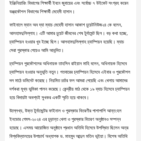
ইঞ্জিনিয়ারিং বিভাগের শিক্ষার্থী ইবনে জুবায়ের এবং সর্বোচ্চ ৭ উইকেট সংগ্রহ করেন
যন্ত্রকৌশল বিভাগের শিক্ষার্থী মেহেদী হাসান।
ফাইনালে ম্যান অব দ্যা ম্যাচ মেহেদী হাসান আকাশ চুয়েটনিউজ২৪ কে বলেন,
আলহামদুলিল্লাহ। এটি আমার চুয়েট জীবনের শেষ টুর্নামেন্ট ছিল। বড় কথা হচ্ছে,
চ্যাম্পিয়ন হওয়ার খুব ইচ্ছে ছিল। আলহামদুলিল্লাহ চ্যাম্পিয়ন হয়েছি। ম্যাচ
সেরা পুরস্কার পেয়েও আমি আনন্দিত।
চ্যম্পিয়ন পুরকৌশলের অধিনায়ক তাহসিন রাইয়ান মাহি বলেন, অধিনায়ক হিসেবে
চ্যাম্পিয়ন হওয়ার অনুভূতি নতুন। গতবারের চ্যাম্পিয়ন হিসেবে এইবার ও পুরকৌশল
দল মাঠে ডমিনেট করেছে। নিয়মিত চর্চার ফল আমরা পেয়েছি এবং খেলায় আমাদের
দর্শকরা মূখ্য ভুমিকা পালন করেছে। কেন্দ্রীয় মাঠ থেকে ১৯ ব্যাচ হিসেবে চ্যাম্পিয়ন
হয়ে বিদায়টা অবশ্যই সুখকর একটি স্মৃতি হয়ে থাকবে।
উল্লেখ্য, উক্ত টুর্নামেন্টের ফাইনাল ও পুরস্কার বিতরণীর পাশাপাশি আন্ত:হল
ইনডোর গেমস-২০২৪ এর চূড়ান্ত খেলা ও পুরস্কার বিতরণ অনুষ্ঠানও সম্পন্ন
হয়েছে। এসময় আয়োজিত অনুষ্ঠানে প্রধান অতিথি হিসেবে উপস্থিত ছিলেন অত্র
বিশ্ববিদ্যালয়ের উপাচার্য অধ্যাপক ড. মাহমুদ আব্দুল মতিন ভূইয়া। বিশেষ অতিথি