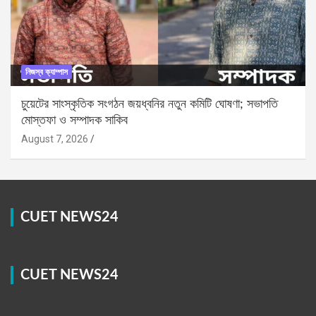
নিজস্ব ক্যাম্পাস
চুয়েটের সাংস্কৃতিক সংগঠন জয়ধ্বনির নতুন কমিটি ঘোষণা; সভাপতি
মোস্তফা ও সম্পাদক সাকিব
August 7, 2026
CUET NEWS24
CUET NEWS24