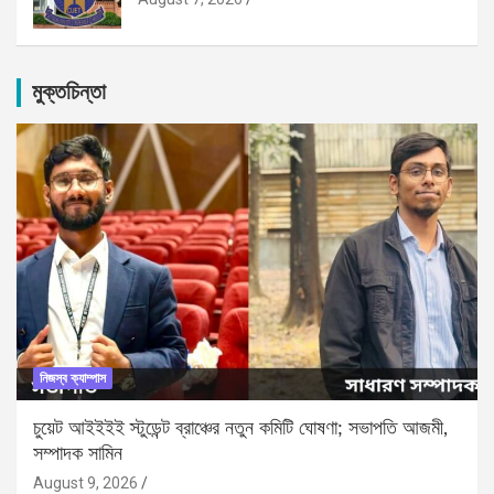
মুক্তচিন্তা
নিজস্ব ক্যাম্পাস
চুয়েট আইইইই স্টুডেন্ট ব্রাঞ্চের নতুন কমিটি ঘোষণা; সভাপতি আজমী,
সম্পাদক সামিন
August 9, 2026