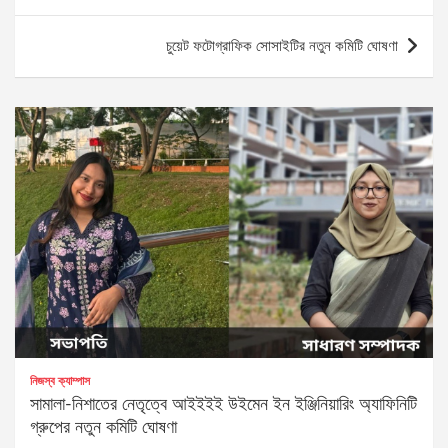
navigation
চুয়েট ফটোগ্রাফিক সোসাইটির নতুন কমিটি ঘোষণা
নিজস্ব ক্যাম্পাস
সামালা-নিশাতের নেতৃত্বে আইইইই উইমেন ইন ইঞ্জিনিয়ারিং অ্যাফিনিটি
গ্রুপের নতুন কমিটি ঘোষণা