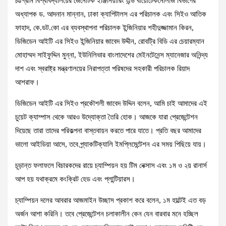
চট্টগ্রাম বিশ্ববিদ্যালয়ের জেনেটিক ইঞ্জিনিয়ারিং এন্ড বায়োটেকনোলজি বিভাগের
অধ্যাপক ড. আদনান মান্নান, ঢাকা ক্যাপিটালস এর পরিচালক এবং সিইও আতিক
ফাহাদ, কে.ডট.কো এর ব্যবস্থাপনা পরিচালক ইন্জিনিয়ার শহীদুজ্জামান কিরন,
ডিজিডেন আইটি এর সিইও ইন্জিনিয়ার জাবেদ উদ্দীন, রোবট্রি বিডি এর চেয়ারম্যান
মোহাম্মদ সাইফুদ্দিন মুন্না, ইউনিলিভার বাংলাদেশের মেইনটেনেন্স ম্যানেজার অনিন্দ্য
দাশ এবং স্বরাষ্ট্র মন্ত্রণালয়ের নিরাপত্তা পরিষদের সহকারী পরিচালক রিয়াদ
আশরাফ।
ডিজিডেন আইটি এর সিইও প্রকৌশলী জাবেদ উদ্দিন বলেন, আমি চাই আমাদের এই
চুয়েট ক্যাম্পাস থেকে আরও উদ্যোক্তা তৈরি হোক। আজকে যারা প্রেজেন্টেশন
দিয়েছে তারা তাদের পরিকল্পনা বাস্তবায়ন করতে পারে যাতে। প্রতি বছর আমাদের
ভালো আইডিয়া আসে, তবে প্র্যাকটিক্যালি ইমপ্লিমেন্টেশন এর সময় পিছিয়ে যায়।
চূড়ান্ত ফলাফলে বিচারকদের রায়ে চ্যাম্পিয়ন হয় টিম নেক্সাস এবং ১ম ও ২য় রানার্স
আপ হয় যথাক্রমে কংক্রিট হেড এবং প্লান্টিয়ারস।
চ্যাম্পিয়ন দলের আবরার আজমাইন উচ্ছাস প্রকাশ করে বলেন, ১ম হাল্টেই এত বড়
অর্জন আশা করিনি। তবে প্রেজেন্টেশন চলাকালীন কেন যেন বারবার মনে হচ্ছিল