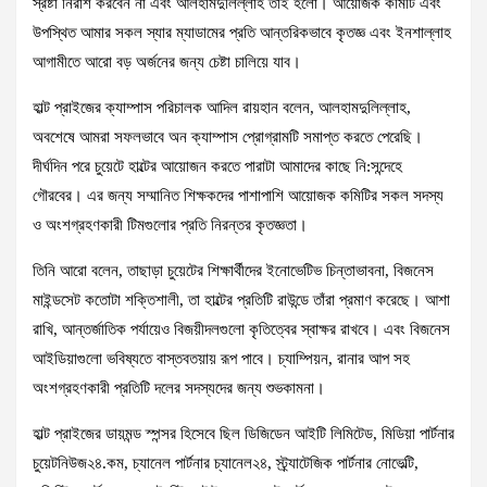
স্রষ্টা নিরাশ করবেন না এবং আলহামদুলিল্লাহ তাই হলো। আয়োজক কমিটি এবং
উপস্থিত আমার সকল স্যার ম্যাডামের প্রতি আন্তরিকভাবে কৃতজ্ঞ এবং ইনশাল্লাহ
আগামীতে আরো বড় অর্জনের জন্য চেষ্টা চালিয়ে যাব।
হাল্ট প্রাইজের ক্যাম্পাস পরিচালক আদিল রায়হান বলেন, আলহামদুলিল্লাহ,
অবশেষে আমরা সফলভাবে অন ক্যাম্পাস প্রোগ্রামটি সমাপ্ত করতে পেরেছি।
দীর্ঘদিন পরে চুয়েটে হাল্টের আয়োজন করতে পারাটা আমাদের কাছে নি:সন্দেহে
গৌরবের। এর জন্য সম্মানিত শিক্ষকদের পাশাপাশি আয়োজক কমিটির সকল সদস্য
ও অংশগ্রহণকারী টিমগুলোর প্রতি নিরন্তর কৃতজ্ঞতা।
তিনি আরো বলেন, তাছাড়া চুয়েটের শিক্ষার্থীদের ইনোভেটিভ চিন্তাভাবনা, বিজনেস
মাইন্ডসেট কতোটা শক্তিশালী, তা হাল্টের প্রতিটি রাউন্ডে তাঁরা প্রমাণ করেছে। আশা
রাখি, আন্তর্জাতিক পর্যায়েও বিজয়ীদলগুলো কৃতিত্বের স্বাক্ষর রাখবে। এবং বিজনেস
আইডিয়াগুলো ভবিষ্যতে বাস্তবতয়ায় রূপ পাবে। চ্যাম্পিয়ন, রানার আপ সহ
অংশগ্রহণকারী প্রতিটি দলের সদস্যদের জন্য শুভকামনা।
হাল্ট প্রাইজের ডায়মন্ড স্পন্সর হিসেবে ছিল ডিজিডেন আইটি লিমিটেড, মিডিয়া পার্টনার
চুয়েটনিউজ২৪.কম, চ্যানেল পার্টনার চ্যানেল২৪, স্ট্র্যাটেজিক পার্টনার নোভেল্টি,