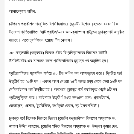
আসাদুল্লাহ গালিব:
চট্টগ্রাম প্রকৌশল প্রযুক্তি বিশ্ববিদ্যালয়ে (চুয়েট) বিশ্বের বৃহত্তম ব্যবসায়িক
উদ্যোগ প্রতিযোগিতা ‘হাল্ট প্রাইজ’-এর অন-ক্যাম্পাস রাউন্ডের চূড়ান্ত পর্ব অনুষ্ঠিত
হয়েছে। এতে চ্যাম্পিয়ন হয়েছে টিম নেক্সাস।
২৮ ফেব্রুয়ারি (শুক্রবার) বিকেল ৪টায় বিশ্ববিদ্যালয়ের বিজনেস আইটি
ইনকিউবেটর-এর সম্মেলন কক্ষে প্রতিযোগিতার চূড়ান্ত পর্ব অনুষ্ঠিত হয়।
প্রতিযোগিতার প্রাথমিক পর্যায়ে ৫০ টির অধিক দল অংশগ্রহণ করে। দ্বিতীয় পর্বে
উত্তীর্ণ হয় ২৫টি দল। এরপর অংশ নেওয়া ২৫টি দলের মধ্য থেকে সেরা ১৬টি দল
সেমিফাইনাল পর্বে উন্নীত হয়। অবশেষে চূড়ান্ত পর্বে বাছাইকৃত শ্রেষ্ঠ ৬টি দল
প্রতিদ্বন্দ্বিতা করে। ফাইনালে উত্তীর্ণ হওয়া দলগুলো হলো: প্ল্যানটিয়ার্স,
রেজোনেন্স, নেক্সাস, ট্যুরিস্টিক, কংক্রিট হেডস, দ্য ইনকগনিটো।
চূড়ান্ত পর্বে বিচারক হিসেবে ছিলেন চুয়েটের যন্ত্রকৌশল বিভাগের অধ্যাপক ড.
জামাল উদ্দিন আহমেদ, চুয়েটের গনিত বিভাগের অধ্যাপক ড. উজ্জ্বল কুমার দেব,