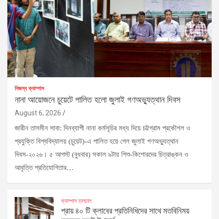
নিজস্ব ক্যাম্পাস
নানা আয়োজনে চুয়েটে পালিত হলো জুলাই গণঅভ্যুত্থান দিবস
August 6, 2026
জারীন তাসমীন সাবা: দিনব্যাপী নানা কর্মসূচির মধ্য দিয়ে চট্টগ্রাম প্রকৌশল ও
প্রযুক্তি বিশ্ববিদ্যালয় (চুয়েট)-এ পালিত হয়ে গেল জুলাই গণঅভ্যুত্থান
দিবস-২০২৬। ৫ আগস্ট (বুধবার) সকাল ৯টায় শিশু-কিশোরদের চিত্রাঙ্কন ও
আবৃত্তি প্রতিযোগিতার…
ক্যাম্পাস হালচাল
প্রায় ৪০ টি ক্লাবের প্রতিনিধিদের সাথে মতবিনিময়