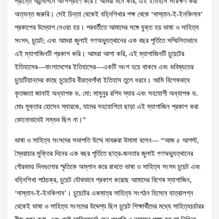
প্রান্তে আন্দোলনে অংশগ্রহণ করে। আমরা মনে করি, এই ইতিহাস সংরক্ষণ করা
অত্যন্ত জরুরি। সেই চিন্তা থেকেই বহ্নিশিখার পক্ষ থেকে ‘দাস্তান-ই-ইনকিলাব’
প্রকাশের উদ্যোগ নেওয়া হয়। পরবর্তীতে আমাদের সঙ্গে যুক্ত হয় ভাষা ও সাহিত্য
সংসদ, চুয়েট; এবং আমরা জুলাই গণঅভ্যুত্থানের এক বছর পূর্তিতে সম্মিলিতভাবে
এই ম্যাগাজিনটি প্রকাশ করি। আমরা আশা করি, এই ম্যাগাজিনটি চুয়েটের
ইতিহাসের—বাংলাদেশের ইতিহাসের—একটি অংশ হয়ে থাকবে এবং ভবিষ্যতের
চুয়েটিয়ানদের কাছে চুয়েটের বীরত্বগাঁথা ইতিহাস তুলে ধরবে। আমি বিশেষভাবে
কৃতজ্ঞতা জানাই অধ্যাপক ড. মো: মামুনুর রশিদ স্যার এবং সহযোগী অধ্যাপক ড.
মোঃ মুক্তার হোসেন স্যারকে, যাদের সহযোগিতা ছাড়া এই ম্যাগাজিন প্রকাশ করা
কোনোভাবেই সম্ভব ছিল না।”
ভাষা ও সাহিত্য সংসদের সভাপতি উম্মে মাবরুরা উমামা বলেন— “আজ ৫ আগস্ট,
স্বৈরাচার মুক্তির দিনের এক বছর পূর্তিতে ছাত্র-জনতার জুলাই গণঅভ্যুত্থানের
গৌরবময় দিনগুলোর স্মৃতিকে অম্লান করে রাখতে ভাষা ও সাহিত্য সংসদ চুয়েট এবং
বহ্নিশিখা পাঠচক্র, চুয়েট যৌথভাবে প্রকাশ করেছে আমাদের বিশেষ ম্যাগাজিন,
‘দাস্তান-ই-ইনকিলাব’। চুয়েটের একমাত্র সাহিত্য সংগঠন হিসেবে যাত্রালগ্ন
থেকেই ভাষা ও সাহিত্য সংসদের উদ্দেশ্য ছিল চুয়েট শিক্ষার্থীদের মধ্যে সাহিত্যচর্চারর