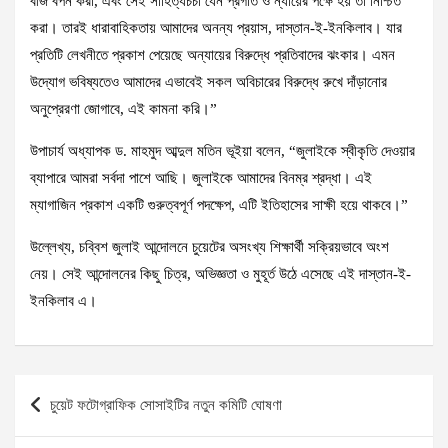
বীজ বপন করা, এবং সেই সাহিত্যচর্চা যেন প্রগতি ও ন্যায়ের পক্ষে হয় তা নিশ্চিত
করা। তারই ধারাবাহিকতায় আমাদের অনন্য প্রয়াস, দাস্তান-ই-ইনকিলাব। যার
প্রতিটি লেখনীতে প্রকাশ পেয়েছে অন্যায়ের বিরুদ্ধে প্রতিবাদের ঝংকার। এমন
উদ্যোগ ভবিষ্যতেও আমাদের এভাবেই সকল অবিচারের বিরুদ্ধে রুখে দাঁড়ানোর
অনুপ্রেরণা জোগাবে, এই কামনা করি।”
উপাচার্য অধ্যাপক ড. মাহমুদ আব্দুল মতিন ভূইয়া বলেন, “জুলাইকে স্বীকৃতি দেওয়ার
ব্যাপারে আমরা সর্বদা পাশে আছি। জুলাইকে আমাদের বিনম্র শ্রদ্ধা। এই
ম্যাগাজিন প্রকাশ একটি গুরুত্বপূর্ণ পদক্ষেপ, এটি ইতিহাসের সাক্ষী হয়ে থাকবে।”
উল্লেখ্য, চব্বিশ জুলাই আন্দোলনে চুয়েটের অসংখ্য শিক্ষার্থী সক্রিয়ভাবে অংশ
নেয়। সেই আন্দোলনের কিছু চিত্র, অভিজ্ঞতা ও মুহূর্ত উঠে এসেছে এই দাস্তান-ই-
ইনকিলাব এ।
Post
চুয়েট ফটোগ্রাফিক সোসাইটির নতুন কমিটি ঘোষণা
navigation