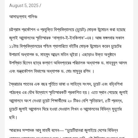
August 5, 2025
আসাদুল্লাহ গালিবঃ
চট্টগ্রাম প্রকৌশল ও প্রযুক্তি বিশ্ববিদ্যালয়ে (চুয়েট) মোড়ক উন্মোচন করা হয়েছে
জুলাই আন্দোলনের স্মৃতিস্মারক ‘দাস্তান-ই-ইনকিলাব’-এর। আজ মঙ্গলবার সকাল
১১টায় বিশ্ববিদ্যালয়ের পশ্চিম গ্যালারিতে বইটির মোড়ক উন্মোচন করেন চুয়েটের
উপাচার্য অধ্যাপক ড. মাহমুদ আব্দুল মতিন ভূইয়া। এছাড়াও উক্ত অনুষ্ঠানে
উপস্থিত ছিলেন ছাত্র কল্যাণ অধিদপ্তরের পরিচালক অধ্যাপক ড. মাহবুবুল আলম
এবং যন্ত্রকৌশল বিভাগের অধ্যাপক ড. মোঃ মামুনুর রশিদ ।
স্বৈরাচার পতনের এক বছর পূর্তিতে ভাষা ও সাহিত্য সংসদ, চুয়েট এবং বহ্নিশিখা
পাঠচক্র এর যৌথ উদ্যোগে স্মৃতিস্মারকটি প্রকাশিত হয়। এতে স্থান পেয়েছে জুলাই
আন্দোলনে অংশ নেওয়া চুয়েট শিক্ষার্থীদের ২০ টিরও বেশি স্মৃতিচারণ, ৫টি প্রবন্ধ,
চুয়েটে জুলাই আন্দোলন ঘিরে হওয়া দেওয়াল লিখন ও আন্দোলনের বিভিন্ন মুহূর্তের
ছবি।
স্মারকের সম্পাদক আবু মাহদী বলেন— “চুয়েটিয়ানরা জুলাইয়ে দেশের বিভিন্ন